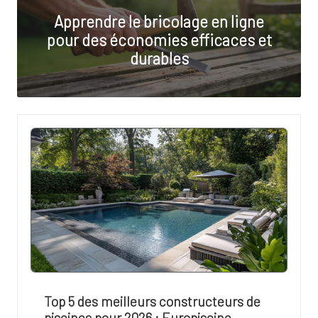
e
Apprendre le bricolage en ligne
f
pour des économies efficaces et
r
durables
a
n
c
e
r
u
r
a
l
e
Top 5 des meilleurs constructeurs de
piscines pour 2026 : Europiscine,