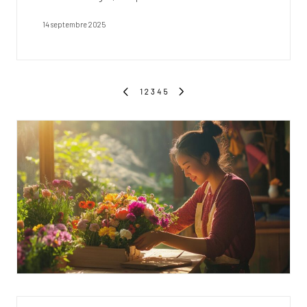
14 septembre 2025
Pagination
1
2
3
4
5
PREVIOUS
NEXT
des
PAGE
PAGE
publications