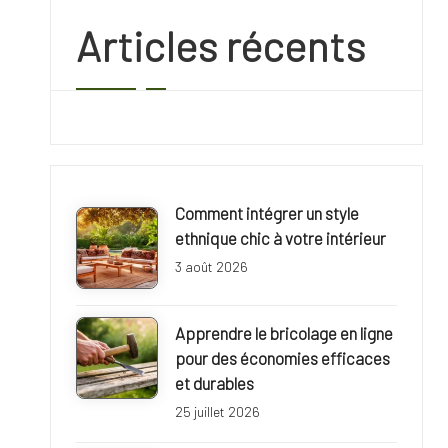
r
Articles récents
i
e
f
r
Comment intégrer un style
a
ethnique chic à votre intérieur
n
3 août 2026
c
Apprendre le bricolage en ligne
e
pour des économies efficaces
et durables
r
25 juillet 2026