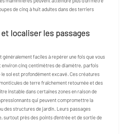
Ces mammifères peuvent atteindre plus d’un mètre
oupes de cinq à huit adultes dans des terriers
 et localiser les passages
nt généralement faciles à repérer une fois que vous
 environ cinq centimètres de diamètre, parfois
que le sol est profondément excavé. Ces créatures
s monticules de terre fraîchement retournée et des
tre instable dans certaines zones en raison de
 impressionnants qui peuvent compromettre la
 ou des structures de jardin. Leurs passages
e, surtout près des points d’entrée et de sortie de