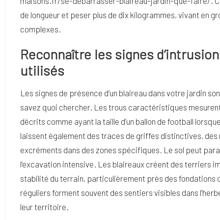
maisons.fr/se-debarrasser-blaireau-jardin-que-faire/
. 
de longueur et peser plus de dix kilogrammes, vivant en gr
complexes.
Reconnaître les signes d’intrusion
utilisés
Les signes de présence d’un blaireau dans votre jardin so
savez quoi chercher. Les trous caractéristiques mesurent
décrits comme ayant la taille d’un ballon de football lors
laissent également des traces de griffes distinctives, de
excréments dans des zones spécifiques. Le sol peut paraî
l’excavation intensive. Les blaireaux créent des terriers
stabilité du terrain, particulièrement près des fondations
réguliers forment souvent des sentiers visibles dans l’herb
leur territoire.