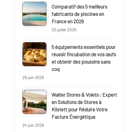
u
Comparatif des 5 meilleurs
r
fabricants de piscines en
France en 2026
a
20 juillet 2026
l
5 équipements essentiels pour
e
réussir l’incubation de vos œufs
et obtenir des poussins sans
coq
26 juin 2026
Walter Stores & Volets : Expert
en Solutions de Stores à
Kilstett pour Réduire Votre
Facture Énergétique
24 juin 2026