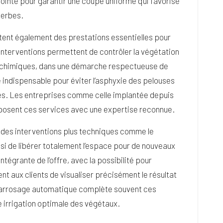
ointe pour garantir une coupe uniforme qui favorise
herbes.
tent également des prestations essentielles pour
 interventions permettent de contrôler la végétation
s chimiques, dans une démarche respectueuse de
 indispensable pour éviter l’asphyxie des pelouses
s. Les entreprises comme celle implantée depuis
roposent ces services avec une expertise reconnue.
nt des interventions plus techniques comme le
i de libérer totalement l’espace pour de nouveaux
égrante de l’offre, avec la possibilité pour
nt aux clients de visualiser précisément le résultat
ème arrosage automatique complète souvent ces
e irrigation optimale des végétaux.