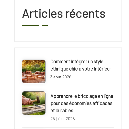
r
Articles récents
i
e
f
r
Comment intégrer un style
a
ethnique chic à votre intérieur
n
3 août 2026
c
Apprendre le bricolage en ligne
e
pour des économies efficaces
et durables
r
25 juillet 2026