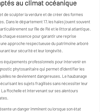
aptés au climat océanique
et de sculpter la verdure et de créer des formes
s. Dans le département 17, les haies jouent souvent
iculièrement sur l’île de Ré et le littoral atlantique.
 à chaque essence pour garantir une reprise
te une approche respectueuse du patrimoine arboré
urant leur sécurité et leur longévité.
des équipements professionnels pour intervenir en
gnostic phytosanitaire qui permet d’identifier les
 qu’elles ne deviennent dangereuses. Le haubanage
écurisant les sujets fragilisés sans nécessiter leur
a Rochelle et intervenant sur ses alentours
ates.
présente un danger imminent ou lorsque son état