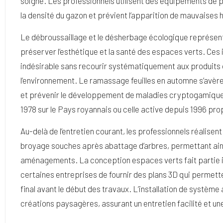
soigné. Les professionnels utilisent des équipements de p
la densité du gazon et prévient l’apparition de mauvaises 
Le débroussaillage et le désherbage écologique représen
préserver l’esthétique et la santé des espaces verts. Ces
indésirable sans recourir systématiquement aux produit
l’environnement. Le ramassage feuilles en automne s’avère
et prévenir le développement de maladies cryptogamique
1978 sur le Pays royannais ou celle active depuis 1996 p
Au-delà de l’entretien courant, les professionnels réalise
broyage souches après abattage d’arbres, permettant ains
aménagements. La conception espaces verts fait partie int
certaines entreprises de fournir des plans 3D qui permette
final avant le début des travaux. L’installation de syst
créations paysagères, assurant un entretien facilité et un