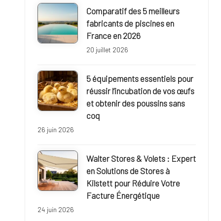
u
Comparatif des 5 meilleurs
r
fabricants de piscines en
France en 2026
a
20 juillet 2026
l
5 équipements essentiels pour
e
réussir l’incubation de vos œufs
et obtenir des poussins sans
coq
26 juin 2026
Walter Stores & Volets : Expert
en Solutions de Stores à
Kilstett pour Réduire Votre
Facture Énergétique
24 juin 2026